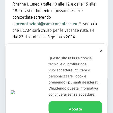
(tranne il lunedì) dalle 10 alle 12 e dalle 15 alle
18. Le visite domenicali possono essere
concordate scrivendo
a
prenotazioni@cam.consolata.eu
. Si segnala
che il CAM sarà chiuso per le vacanze natalizie
dal 23 dicembre all’8 gennaio 2024.
Per informazioni:
ufficiostampa@mediacor.it
–
✕
3397635871.
Questo sito utilizza cookie
tecnici e di profilazione.
Puoi accettare, rifiutare o
personalizzare i cookie
premendo i pulsanti desiderati.
FACEBOOK
TWITTER
PINTEREST
Chiudendo questa informativa
continuerai senza accettare.
Accetta