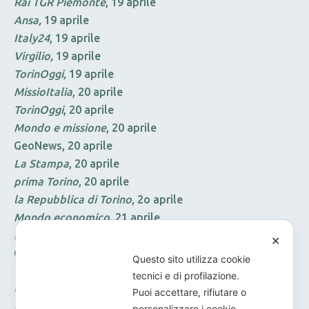
Rai TGR Piemonte
, 19 aprile
Ansa,
19 aprile
Italy24
, 19 aprile
Virgilio,
19 aprile
TorinOggi,
19 aprile
MissioItalia
, 20 aprile
TorinOggi
, 20 aprile
Mondo e missione
, 20 aprile
GeoNews, 20 aprile
La Stampa
, 20 aprile
prima Torino
, 20 aprile
la Repubblica di Torino
, 2o aprile
Mondo economico
, 21 aprile
il Torinese
, 21 aprile
✕
GRP, 21 aprile
Questo sito utilizza cookie
Vita diocesana pinerolese
, 23 aprile
tecnici e di profilazione.
Corriere di Torino
, 27 aprile
Puoi accettare, rifiutare o
Avvenire
, 28 aprile
personalizzare i cookie